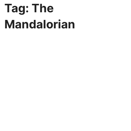
Przejdź
Tag:
The
do
treści
Mandalorian